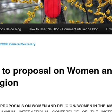
opos de ce blog
How to Use this Blog / Comment utiliser ce blog
Pri
/ISSR General Secretary
l to proposal on Women a
igion
 PROPOSALS ON WOMEN AND RELIGION/ WOMEN IN THE A
 ANNUAL INTERNATIONAL CONFERENCE OF THE INSTI