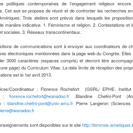
s politiques contemporaines de l’engagement religieux encore
s. Cet axe se propose de réunir et de confronter les recherches e
mériques. Trois ateliers sont prévus dans lesquels les propositio
 de manière indicative. 1. Féminisme et religion. 2. Contestations et 
 et sociales. 3. Réseaux transcontinentaux.
sitions de communications sont à envoyer aux coordinateurs de c
ses électroniques mentionnées dans la page web du Congrès. Elles 
er 3000 caractères (espaces compris) et devront être accompag
une page) du Curriculum Vitae. La date limite de réception des prop
ions est le 1er avril 2013.
rices/Coordinateur : Florence Rochefort (GSRL/ EPHE. Institut
t) :
florence.rochefort@wanadoo.fr
.Blandine Chelini-Pont (Aix-
é) :
blandine.chelini-pont@univ-amu.fr
Pierre Langeron (Sciences 
pierre@wanadoo.fr
enseignements sont disponibles sur le site
http://femmes-ameriques.b