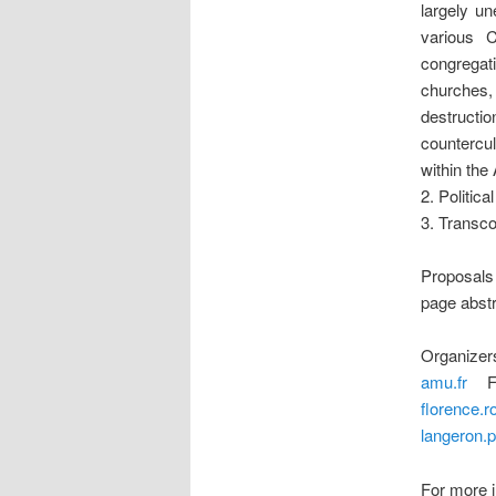
largely un
various C
congrega
churches,
destructi
countercul
within the
2. Politica
3. Transco
Proposals 
page abstra
Organizers
amu.fr
Fl
florence.
langeron.
For more 