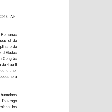
13, Aix-
es Romanes
udes et de
linaire de
e d’Etudes
on Congrès
a du 4 au 6
Recherche-
débouchera
s humaines
e l’ouvrage
oisant les