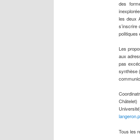
des forme
inexplorée
les deux A
s’inscrire
politiques
Les propo
aux adres
pas excéd
synthèse (
communicat
Coordinat
Châtele
Universit
langeron.
Tous les r