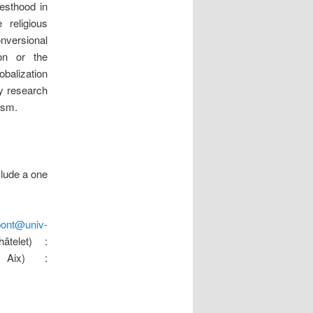
iesthood in
 religious
versional
ion or the
balization
ly research
ism.
clude a one
-pont@univ-
telet) :
 Aix) :