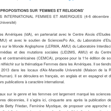
 PROPOSITIONS SUR ‘FEMMES ET RELIGIONS’
 INTERNATIONAL FEMMES ET AMERIQUES (4-6 décembre 20
Université)
t des Amériques (IdA), en partenariat avec le Centre Aixois d’Etud
U) et avec le soutien de SciencesPo Aix, du Laboratoire d’Et
 sur le Monde Anglophone (LERMA, AMU) du Laboratoire Interdiscip
 médias et des mutations sociales (LID2MS, AMU) et du Centr
s et centraméricaines (CEMCA), propose pour la 11e édition de s
 réfléchir sur la thématique Femmes dans les Amériques. Il se tiendr
2013 dans les locaux d’Aix-Marseille Université (Maison de la 
human). Il se déroulera en français, en anglais et en espagnol et 
urs publications à caractère international.
avaux sur le genre et les femmes ont largement marqué les science
res décennies, il s’agira ici, cinquante ans après la publication d
 de Betty Friedan, Feminine Mystique, de proposer une approche cr