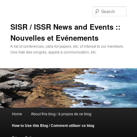
Sear
SISR / ISSR News and Events ::
Nouvelles et Evénements
A list of conferences, calls-for-papers, etc. of interest to our members.
Une liste des congrès, appels à communication, etc.
Main
Home
About this blog / à propos de ce blog
Skip
menu
How to Use this Blog / Comment utiliser ce blog
to