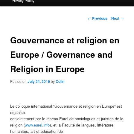
Privacy Policy
primary
content
Post
←
Previous
Next
→
navigation
Gouvernance et religion en
Europe / Governance and
Religion in Europe
Posted on
July 24, 2016
by
Colin
Le colloque international “Gouvernance et religion en Europe” est
organisé
conjointement par le réseau Eurel de sociologues et juristes de la
religion (
www.eurel.info
), et la Faculté de langues, littérature,
humanités, art et éducation de